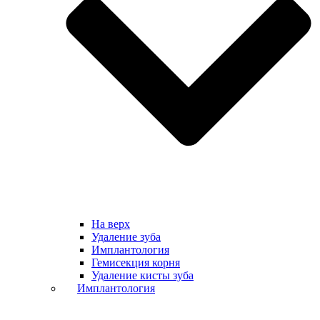
На верх
Удаление зуба
Имплантология
Гемисекция корня
Удаление кисты зуба
Имплантология