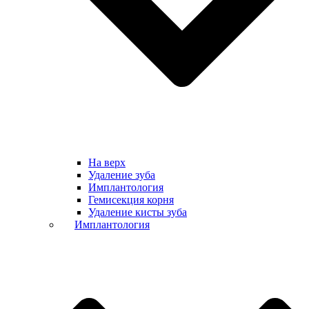
На верх
Удаление зуба
Имплантология
Гемисекция корня
Удаление кисты зуба
Имплантология