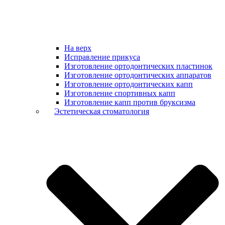
На верх
Исправление прикуса
Изготовление ортодонтических пластинок
Изготовление ортодонтических аппаратов
Изготовление ортодонтических капп
Изготовление спортивных капп
Изготовление капп против бруксизма
Эстетическая стоматология