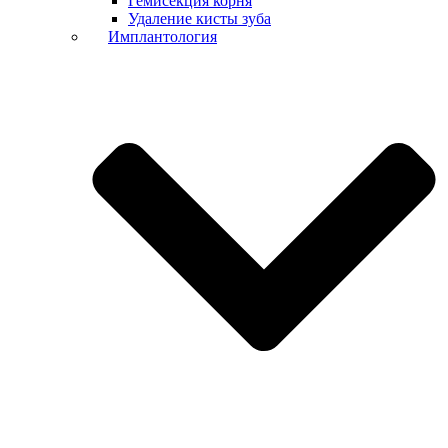
Гемисекция корня
Удаление кисты зуба
Имплантология