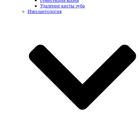
Гемисекция корня
Удаление кисты зуба
Имплантология